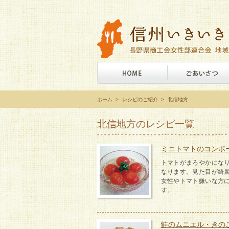
ホーム
>
レシピのご紹介
>
北信地方
北信地方のレシピ一覧
ミニトマトのコンポ
トマトがまろやかにな
なります。見た目が綺
女性やトマト嫌いな方
す。
鮭のムニエル・きの