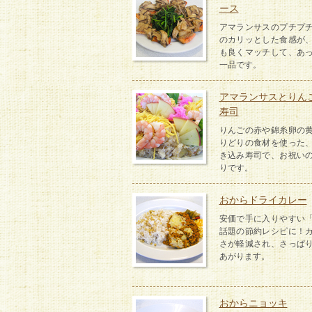
ース
アマランサスのプチプ
のカリッとした食感が
も良くマッチして、あ
一品です。
アマランサスとりん
寿司
りんごの赤や錦糸卵の
りどりの食材を使った
き込み寿司で、お祝い
りです。
おからドライカレー
安価で手に入りやすい
話題の節約レシピに！
さが軽減され、さっぱ
あがります。
おからニョッキ