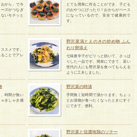
「おから」で今
とても簡単に作ることができ、子ども
チーズがつなぎ
のおやつにぴったり！おからがベース
えないモチッと
になっているので、安全で健康的で
す。
野沢菜漬とえのきの炒め物 ふん
わり卵添え
オススメです。
れることでアレ
七味唐辛子がピリっと効いて、さっぱ
りした一品です。簡単にできて、若い
世代の人にも野沢菜を食べてもらえる
ように工夫しました。
物
野沢菜の時漬
き、時間が無い
手間無く短時間で漬かります。ちょっ
しゃきしゃき感
とお漬物が食べたくなったときにすぐ
にできて、便利。
野沢菜と信濃地鶏のソテー