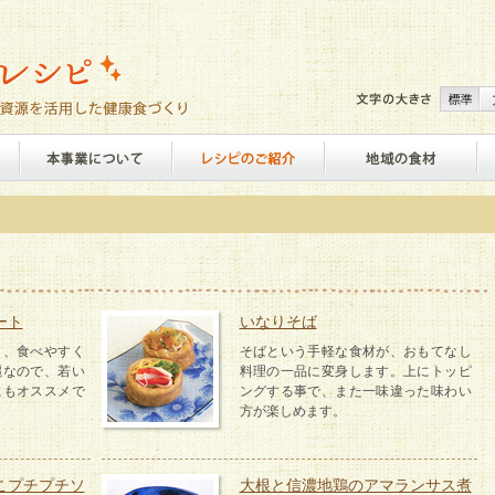
ート
いなりそば
り、食べやすく
そばという手軽な食材が、おもてなし
麗なので、若い
料理の一品に変身します。上にトッピ
にもオススメで
ングする事で、また一味違った味わい
方が楽しめます。
こプチプチソ
大根と信濃地鶏のアマランサス煮