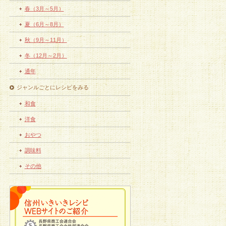
春（3月～5月）
夏（6月～8月）
秋（9月～11月）
冬（12月～2月）
通年
ジャンルごとにレシピをみる
和食
洋食
おやつ
調味料
その他