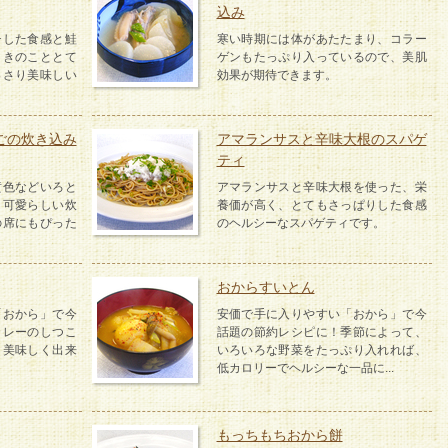
込み
チした食感と鮭
寒い時期には体があたたまり、コラー
、きのこととて
ゲンもたっぷり入っているので、美肌
っさり美味しい
効果が期待できます。
ごの炊き込み
アマランサスと辛味大根のスパゲ
ティ
黄色などいろと
アマランサスと辛味大根を使った、栄
、可愛らしい炊
養価が高く、とてもさっぱりした食感
の席にもぴった
のヘルシーなスパゲティです。
おからすいとん
「おから」で今
安価で手に入りやすい「おから」で今
カレーのしつこ
話題の節約レシピに！季節によって、
り美味しく出来
いろいろな野菜をたっぷり入れれば、
低カロリーでヘルシーな一品に...
もっちもちおから餅