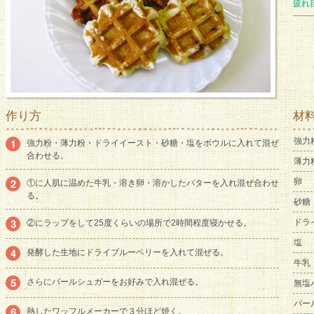
疲れ
作り方
材
強力
強力粉・薄力粉・ドライイースト・砂糖・塩をボウルに入れて混ぜ
合わせる。
薄力
卵
①に人肌に温めた牛乳・溶き卵・溶かしたバターを入れ混ぜ合わせ
る。
砂糖
ドラ
②にラップをして25度くらいの場所で2時間程度寝かせる。
塩
発酵した生地にドライブルーベリーを入れて混ぜる。
牛乳
さらにパールシュガーをお好みで入れ混ぜる。
無塩
パー
熱したワッフルメーカーで３分ほど焼く。