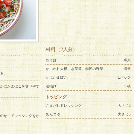
材料
（2人分）
乾そば
半束
かいわれ大根、水菜等、季節の野菜
適量
る。
かにかまぼこ
1パック
かにかまぼこを食べやす
油揚げ
３枚
トッピング
ごまだれドレッシング
大さじ5
めんつゆ
大さじ5
のせ、ドレッシングをか