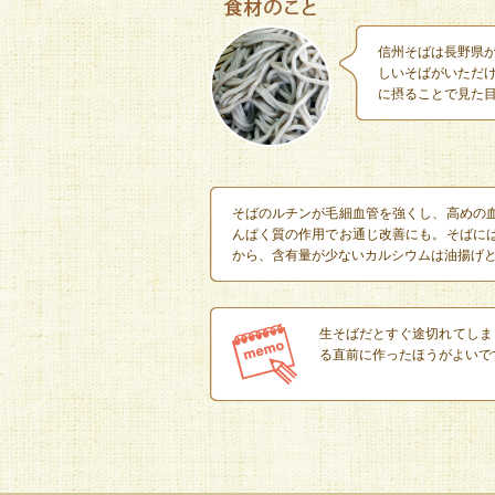
信州そばは長野県
しいそばがいただ
に摂ることで見た
そばのルチンが毛細血管を強くし、高めの
んぱく質の作用でお通じ改善にも。そばに
から、含有量が少ないカルシウムは油揚げ
生そばだとすぐ途切れてしま
る直前に作ったほうがよいで