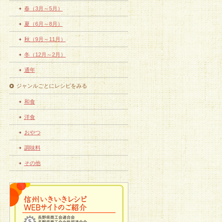
春（3月～5月）
夏（6月～8月）
秋（9月～11月）
冬（12月～2月）
通年
ジャンルごとにレシピをみる
和食
洋食
おやつ
調味料
その他