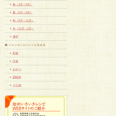
春（3月～5月）
夏（6月～8月）
秋（9月～11月）
冬（12月～2月）
通年
ジャンルごとにレシピをみる
和食
洋食
おやつ
調味料
その他