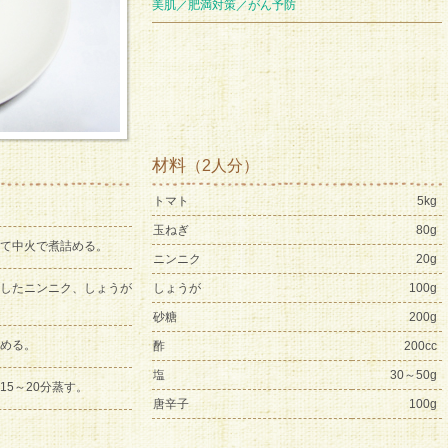
美肌／肥満対策／がん予防
材料
（2人分）
トマト
5kg
玉ねぎ
80g
て中火で煮詰める。
ニンニク
20g
したニンニク、しょうが
しょうが
100g
砂糖
200g
める。
酢
200cc
塩
30～50g
5～20分蒸す。
唐辛子
100g