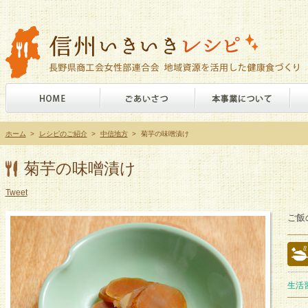
ホーム
>
レシピのご紹介
>
中信地方
>
菊芋の味噌漬け
菊芋の味噌漬け
Tweet
ご飯
生活