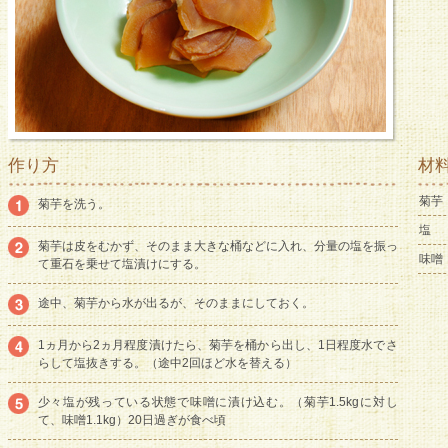
作り方
材
菊芋
菊芋を洗う。
塩
菊芋は皮をむかず、そのまま大きな桶などに入れ、分量の塩を振っ
味噌
て重石を乗せて塩漬けにする。
途中、菊芋から水が出るが、そのままにしておく。
1ヵ月から2ヵ月程度漬けたら、菊芋を桶から出し、1日程度水でさ
らして塩抜きする。（途中2回ほど水を替える）
少々塩が残っている状態で味噌に漬け込む。（菊芋1.5kgに対し
て、味噌1.1kg）20日過ぎが食べ頃