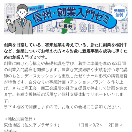
創業を目指している、将来起業を考えている、新たに副業を検討中
など、創業についてお考えの方々を対象に新規事業を成功に導くた
めの創業入門ゼミです。
創業に向けた心構えや基礎知識を学び、着実に準備を進める2日間
の創業入門講座を開催します。豊富な支援経験や実績を持つ専門講
師のもと、ディスカッションも重視したゼミナール形式の講義運営
が特色です。自分なりの事業計画（アクションプラン）を作り上
げ、さらに商工会・商工会議所の経営支援員が伴走して計画を進め
ます。各種支援施策の活用など個社支援体制でサポートいたしま
す。
県下４地区で開催しますので、お近くの会場にご参加ください。
＜地区別開催日＞
東信地区（佐久平プラザ２１） ：1日目＜9/2＞ 2日目＜
9/16＞