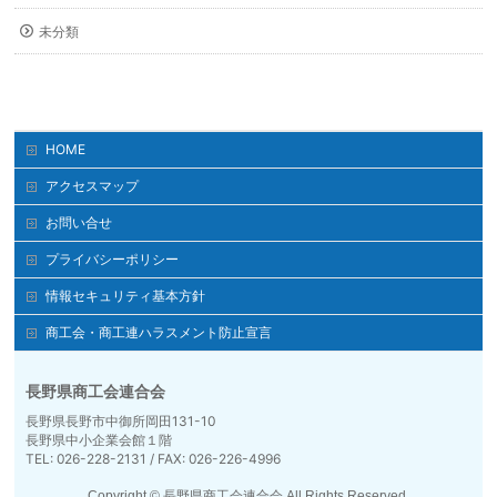
未分類
HOME
アクセスマップ
お問い合せ
プライバシーポリシー
情報セキュリティ基本方針
商工会・商工連ハラスメント防止宣言
長野県商工会連合会
長野県長野市中御所岡田131-10
長野県中小企業会館１階
TEL: 026-228-2131 / FAX: 026-226-4996
Copyright ©
長野県商工会連合会
All Rights Reserved.