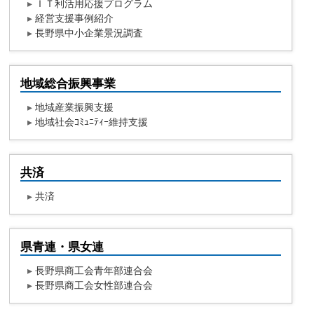
▸
ＩＴ利活用応援プログラム
▸
経営支援事例紹介
▸
長野県中小企業景況調査
地域総合振興事業
▸
地域産業振興支援
▸
地域社会ｺﾐｭﾆﾃｨｰ維持支援
共済
▸
共済
県青連・県女連
▸
長野県商工会青年部連合会
▸
長野県商工会女性部連合会