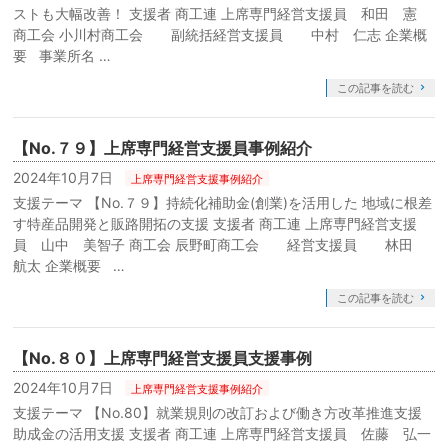
ストも大幅改善！ 支援者 商工連 上席専門経営支援員 和田 憲
商工会 小川村商工会 副統括経営支援員 中村 仁志 企業概
要 事業所名 …
この記事を読む
【No.７９】上席専門経営支援員事例紹介
2024年10月7日
上席専門経営支援事例紹介
支援テーマ 【No.７９】持続化補助金(創業)を活用した 地域に根差
す特産品開発と販路開拓の支援 支援者 商工連 上席専門経営支援
員 山中 美智子 商工会 辰野町商工会 経営支援員 林田
航太 企業概要 …
この記事を読む
【No.８０】上席専門経営支援員支援事例
2024年10月7日
上席専門経営支援事例紹介
支援テーマ 【No.80】就業規則の改訂および働き方改革推進支援
助成金の活用支援 支援者 商工連 上席専門経営支援員 佐藤 弘一