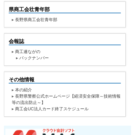
県商工会壮青年部
▸
長野県商工会壮青年部
会報誌
▸
商工連ながの
▸
バックナンバー
その他情報
▸
本の紹介
▸
長野県警察公式ホームページ【経済安全保障～技術情報
等の流出防止～】
▸
商工会UC法人カード終了スケジュール