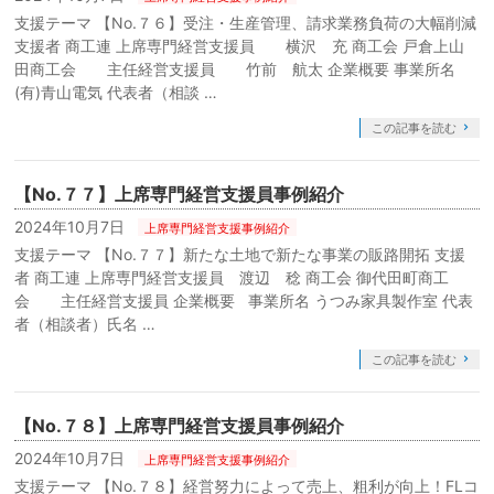
支援テーマ 【No.７６】受注・生産管理、請求業務負荷の大幅削減
支援者 商工連 上席専門経営支援員 横沢 充 商工会 戸倉上山
田商工会 主任経営支援員 竹前 航太 企業概要 事業所名
(有)青山電気 代表者（相談 …
この記事を読む
【No.７７】上席専門経営支援員事例紹介
2024年10月7日
上席専門経営支援事例紹介
支援テーマ 【No.７７】新たな土地で新たな事業の販路開拓 支援
者 商工連 上席専門経営支援員 渡辺 稔 商工会 御代田町商工
会 主任経営支援員 企業概要 事業所名 うつみ家具製作室 代表
者（相談者）氏名 …
この記事を読む
【No.７８】上席専門経営支援員事例紹介
2024年10月7日
上席専門経営支援事例紹介
支援テーマ 【No.７８】経営努力によって売上、粗利が向上！FLコ