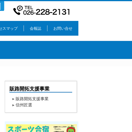
セスマップ
会報誌
お問い合せ
販路開拓支援事業
▸
販路開拓支援事業
▸
信州匠選