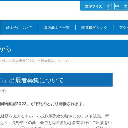
小
中
大
商工会について
県内商工会一覧
関連機関リンク
アク
から
ッポン全国物産展2023」出展者募集について
23」出展者募集について
27日
国物産展2023」が下記のとおり開催されます。
域経済を支える中小・小規模事業者の皆さまのテスト販売、新
おり、長野県下の商工会でも毎年多彩な事業者様にご出展をい