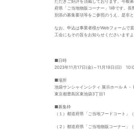
ただきご好評を頂戴しております。今般
府県「ご当地物販コーナー」1枠です。長
別添の募集要項等をご参照のうえ、是非と
なお、申込は事業者様がWebフォームで
工会にもその旨をお知らせくださいますよ
■日時
2023年11月17日(金)～11月19日(日) 10:
■場所
池袋サンシャインシティ 展示ホール A ・ 
東京都豊島区東池袋3丁目1
■募集枠
（１）都道府県「ご当地フードコート」（
（２）都道府県「ご当地物販コーナー」（