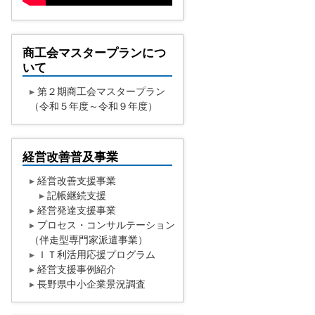
商工会マスタープランにつ
いて
▸
第２期商工会マスタープラン
（令和５年度～令和９年度）
経営改善普及事業
▸
経営改善支援事業
▸
記帳継続支援
▸
経営発達支援事業
▸
プロセス・コンサルテーション
（伴走型専門家派遣事業）
▸
ＩＴ利活用応援プログラム
▸
経営支援事例紹介
▸
長野県中小企業景況調査