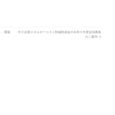
ミ」開催
中小企業エネルギーコスト削減助成金の令和５年度追加募集
のご案内
→