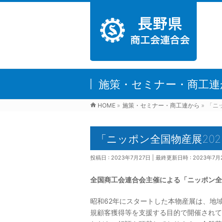
施策・セミナー・商工連
HOME
»
施策・セミナー・商工連から
»
「ニ
「ニッポン全国物産展20
投稿日 : 2023年7月27日
最終更新日時 : 2023年7月
全国商工会連合会主催による「ニッポン全
昭和62年にスタートした本物産展は、地
規顧客獲得等を支援する目的で開催されて