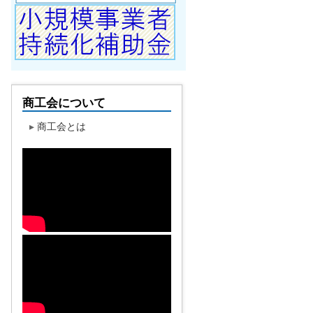
商工会について
▸
商工会とは