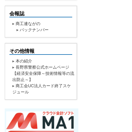
会報誌
▸
商工連ながの
▸
バックナンバー
その他情報
▸
本の紹介
▸
長野県警察公式ホームページ
【経済安全保障～技術情報等の流
出防止～】
▸
商工会UC法人カード終了スケ
ジュール