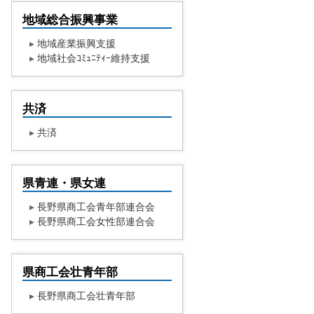
地域総合振興事業
▸
地域産業振興支援
▸
地域社会ｺﾐｭﾆﾃｨｰ維持支援
共済
▸
共済
県青連・県女連
▸
長野県商工会青年部連合会
▸
長野県商工会女性部連合会
県商工会壮青年部
▸
長野県商工会壮青年部