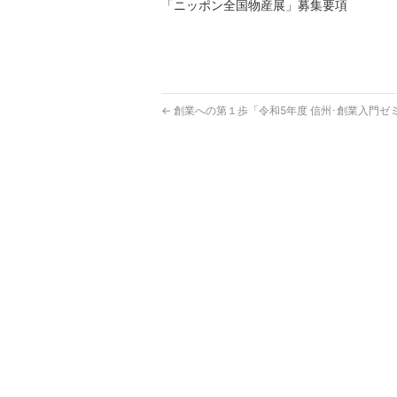
「ニッポン全国物産展」募集要項
←
創業への第１歩「令和5年度 信州･創業入門ゼ