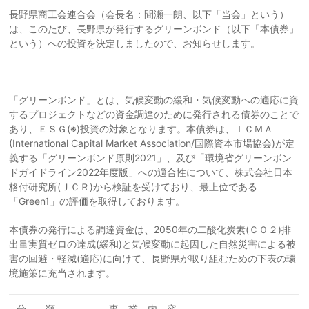
長野県商工会連合会（会長名：間瀬一朗、以下「当会」という）
は、このたび、長野県が発行するグリーンボンド（以下「本債券」
という）への投資を決定しましたので、お知らせします。
「グリーンボンド」とは、気候変動の緩和・気候変動への適応に資
するプロジェクトなどの資金調達のために発行される債券のことで
あり、ＥＳＧ(※)投資の対象となります。本債券は、ＩＣＭＡ
(International Capital Market Association/国際資本市場協会)が定
義する「グリーンボンド原則2021」、及び「環境省グリーンボン
ドガイドライン2022年度版」への適合性について、株式会社日本
格付研究所(ＪＣＲ)から検証を受けており、最上位である
「Green1」の評価を取得しております。
本債券の発行による調達資金は、2050年の二酸化炭素(ＣＯ２)排
出量実質ゼロの達成(緩和)と気候変動に起因した自然災害による被
害の回避・軽減(適応)に向けて、長野県が取り組むための下表の環
境施策に充当されます。
分 類
事 業 内 容