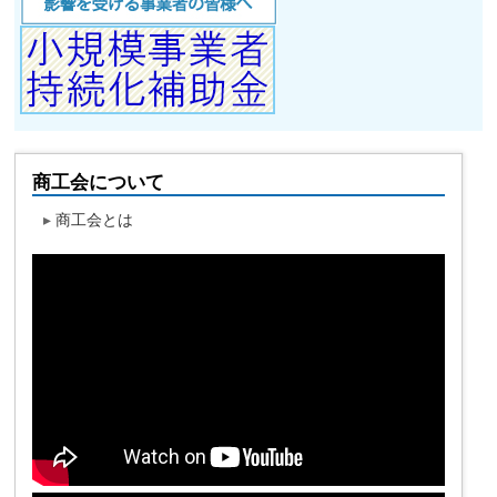
商工会について
▸
商工会とは