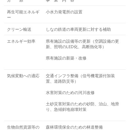
再生可能エネルギ
小水力発電所の設置
ー
クリーン輸送
しなの鉄道の車両更新に対する補助
エネルギー効率
県有施設の設備等の更新（空調設備の更
新、照明のLED化、高断熱化等）
県有施設の新築・改修
気候変動への適応
交通インフラ整備（信号機電源付加装
置、道路防災等）
水害対策のための河川改修
土砂災害対策のための砂防、治山、地滑
り、急傾斜地崩壊対策
生物自然資源等の
森林環境保全のための林道整備