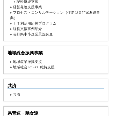
▸
記帳継続支援
▸
経営発達支援事業
▸
プロセス・コンサルテーション（伴走型専門家派遣事
業）
▸
ＩＴ利活用応援プログラム
▸
経営支援事例紹介
▸
長野県中小企業景況調査
地域総合振興事業
▸
地域産業振興支援
▸
地域社会ｺﾐｭﾆﾃｨｰ維持支援
共済
▸
共済
県青連・県女連