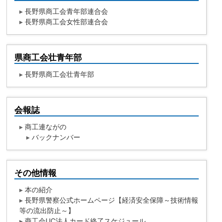
▸
長野県商工会青年部連合会
▸
長野県商工会女性部連合会
県商工会壮青年部
▸
長野県商工会壮青年部
会報誌
▸
商工連ながの
▸
バックナンバー
その他情報
▸
本の紹介
▸
長野県警察公式ホームページ【経済安全保障～技術情報
等の流出防止～】
▸
商工会UC法人カード終了スケジュール