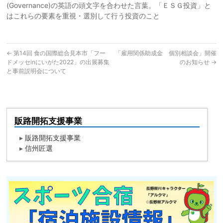
(Governance)の英語の頭文字を合わせた言葉。「ＥＳＧ投資」と
はこれらの要素を重視・選別して行う投資のこと
←
第14回 食の国際総合見本市「フー
「雇用関係助成金 個別相談会」開催
ドメッセinにいがた2022」の出展募集
のお知らせ
→
と事前説明会について
販路開拓支援事業
▸
販路開拓支援事業
▸
信州匠選