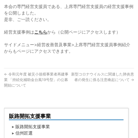
本会の専門経営支援員である、上席専門経営支援員の経営支援事例
を公開しました。
是非、ご一読ください。
経営支援事例は
こちら
から（公開ページにアクセスします）
サイドメニュー>経営改善普及事業>上席専門経営支援員事例紹介
からもページにアクセスできます。
←
令和元年度 被災小規模事業者再建事
新型コロナウイルスに関連した肺炎患
業 「持続化補助金台風19号型」の公募
者の発生に係る注意喚起について
→
開始について
販路開拓支援事業
▸
販路開拓支援事業
▸
信州匠選