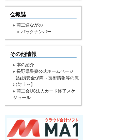
会報誌
▸
商工連ながの
▸
バックナンバー
その他情報
▸
本の紹介
▸
長野県警察公式ホームページ
【経済安全保障～技術情報等の流
出防止～】
▸
商工会UC法人カード終了スケ
ジュール