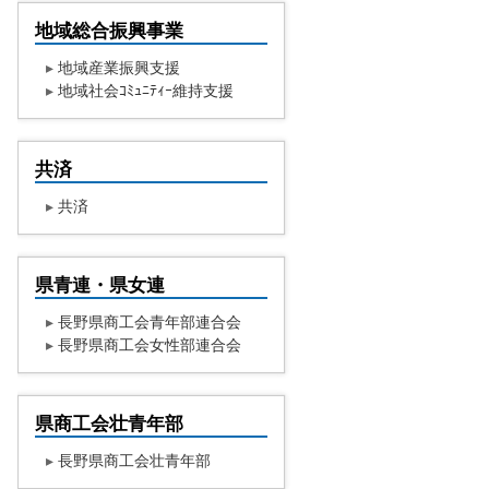
地域総合振興事業
▸
地域産業振興支援
▸
地域社会ｺﾐｭﾆﾃｨｰ維持支援
共済
▸
共済
県青連・県女連
▸
長野県商工会青年部連合会
▸
長野県商工会女性部連合会
県商工会壮青年部
▸
長野県商工会壮青年部