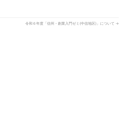
令和６年度「信州・創業入門ゼミ(中信地区)」について
→