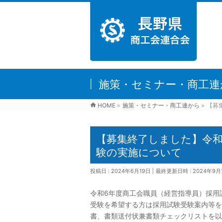
施策・セミナー・商工連
HOME
»
施策・セミナー・商工連から
»
【募
【募集終了しました】令和
験の実施について
投稿日 : 2024年6月19日
最終更新日時 : 2024年9月
令和6年度商工会職員（経営指導員）採用
受験を希望する方は採用試験受験案内等を
書、書類送付状兼書類チェックリストを以