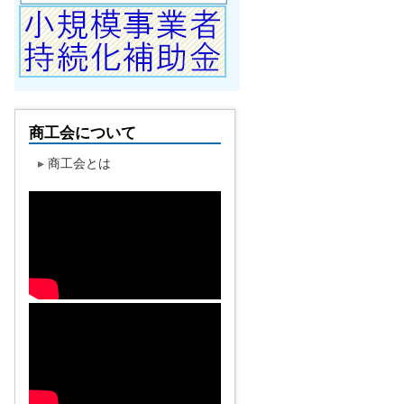
商工会について
▸
商工会とは