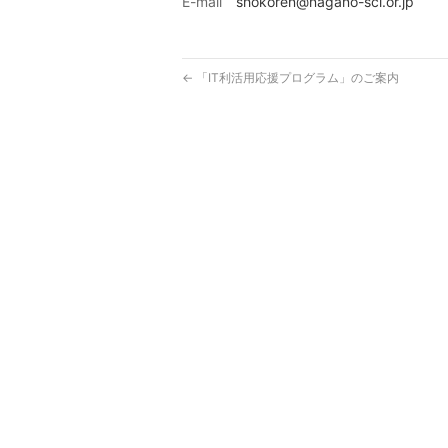
E-mail
shokoren@nagano-sci.or.jp
←
「IT利活用応援プログラム」のご案内