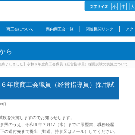
小
中
大
商工会について
県内商工会一覧
関連機関リンク
アク
から
集終了しました】令和６年度商工会職員（経営指導員）採用試験の実施について
６年度商工会職員（経営指導員）採用試
19日
試験を実施しますのでお知らせします。
参照のうえ、令和６年７月17（水）までに履歴書、職務経歴
下の送付先まで提出（郵送、持参又はメール）してください。