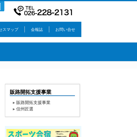
セスマップ
会報誌
お問い合せ
販路開拓支援事業
▸
販路開拓支援事業
▸
信州匠選