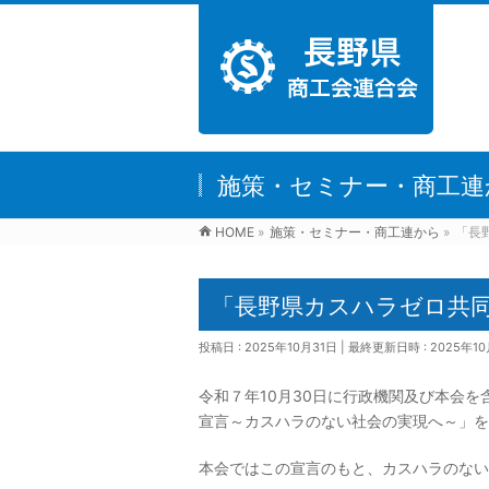
施策・セミナー・商工連
HOME
»
施策・セミナー・商工連から
»
「長
「長野県カスハラゼロ共
投稿日 : 2025年10月31日
最終更新日時 : 2025年10
令和７年10月30日に行政機関及び本会を
宣言～カスハラのない社会の実現へ～」を
本会ではこの宣言のもと、カスハラのない