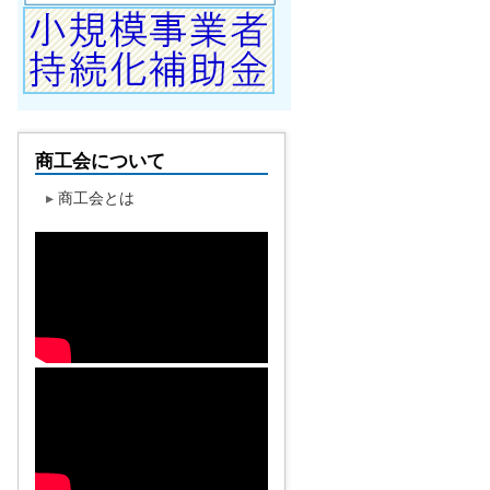
商工会について
▸
商工会とは