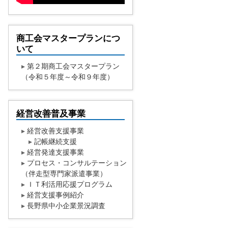
商工会マスタープランにつ
いて
▸
第２期商工会マスタープラン
（令和５年度～令和９年度）
経営改善普及事業
▸
経営改善支援事業
▸
記帳継続支援
▸
経営発達支援事業
▸
プロセス・コンサルテーション
（伴走型専門家派遣事業）
▸
ＩＴ利活用応援プログラム
▸
経営支援事例紹介
▸
長野県中小企業景況調査