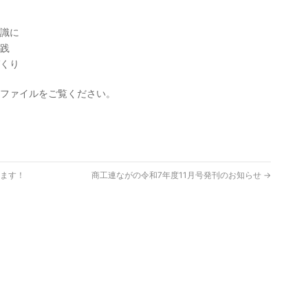
識に
践
くり
ファイルをご覧ください。
ます！
商工連ながの令和7年度11月号発刊のお知らせ
→