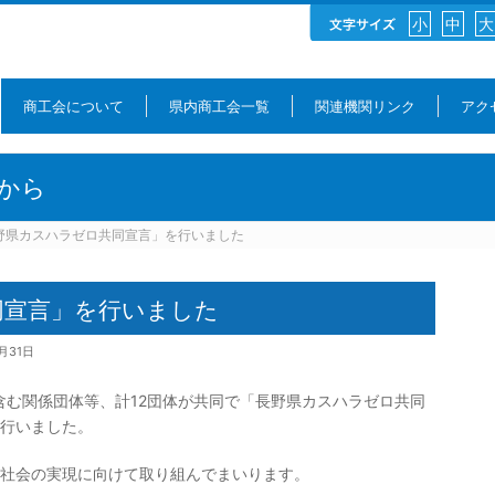
小
中
大
商工会について
県内商工会一覧
関連機関リンク
アク
から
野県カスハラゼロ共同宣言」を行いました
同宣言」を行いました
月31日
含む関係団体等、計12団体が共同で「長野県カスハラゼロ共同
行いました。
社会の実現に向けて取り組んでまいります。