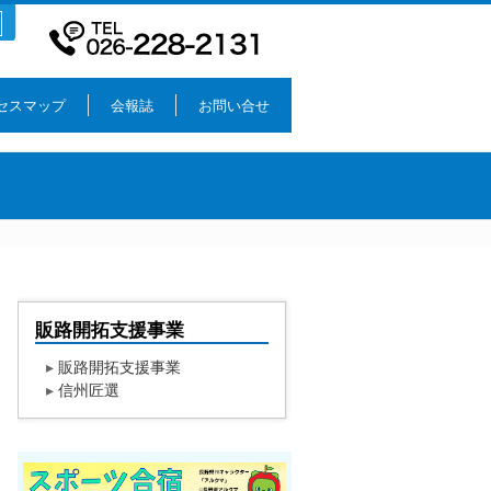
セスマップ
会報誌
お問い合せ
販路開拓支援事業
▸
販路開拓支援事業
▸
信州匠選