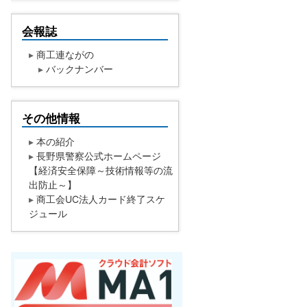
会報誌
▸
商工連ながの
▸
バックナンバー
その他情報
▸
本の紹介
▸
長野県警察公式ホームページ
【経済安全保障～技術情報等の流
出防止～】
▸
商工会UC法人カード終了スケ
ジュール