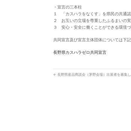
・宣言の三本柱
１ 「カスハラをなくす」を県民の共通認
２ お互いの立場を尊重したふるまいの実
３ 安心・安全に働くことができる環境づ
共同宣言及び宣言主体団体については下記
長野県カスハラゼロ共同宣言
←
長野県産品商談会（茅野会場）出展者を募集し