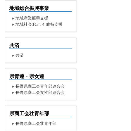
地域総合振興事業
▸
地域産業振興支援
▸
地域社会ｺﾐｭﾆﾃｨｰ維持支援
共済
▸
共済
県青連・県女連
▸
長野県商工会青年部連合会
▸
長野県商工会女性部連合会
県商工会壮青年部
▸
長野県商工会壮青年部