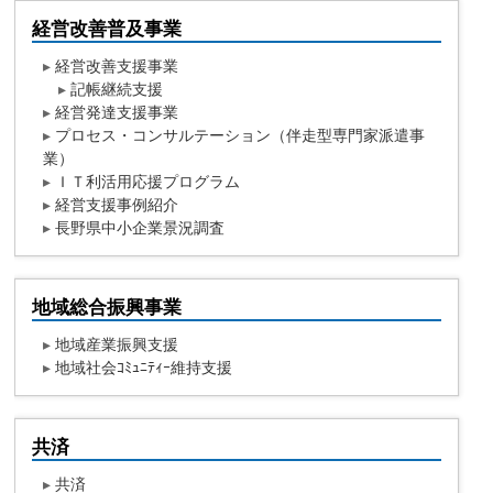
経営改善普及事業
▸
経営改善支援事業
▸
記帳継続支援
▸
経営発達支援事業
▸
プロセス・コンサルテーション（伴走型専門家派遣事
業）
▸
ＩＴ利活用応援プログラム
▸
経営支援事例紹介
▸
長野県中小企業景況調査
地域総合振興事業
▸
地域産業振興支援
▸
地域社会ｺﾐｭﾆﾃｨｰ維持支援
共済
▸
共済