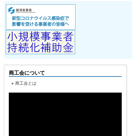
商工会について
▸
商工会とは