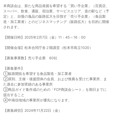
本商談会は、新たな商品発掘を希望する「買い手企業」（百貨店、
スーパー、飲食、通販、宿泊業、サービスエリア、道の駅など（予
定）と、自慢の逸品の販路拡大を目指す「売り手企業」（食品製
造・加工業者）とのビジネスマッチング（販路拡大）を目的に開催
されます。
【開催日時】2025年2月7日（金）11：45～16：00
【開催会場】松本合同庁舎２階講堂（松本市島立1020）
【募集事業数】売り手企業 60社
【募集要件】
①販路開拓を希望する食品製造・加工業者
②原則、主催・後援団体の会員、および推薦を受けた事業所、ま
た過去に参加実績のある事業所
③商品ガイド集作成のための「FCP商談会シート」を期日までに
提出すること
④中南信地域の事業所が優先になります。
【募集締切】2024年11月22日（金）