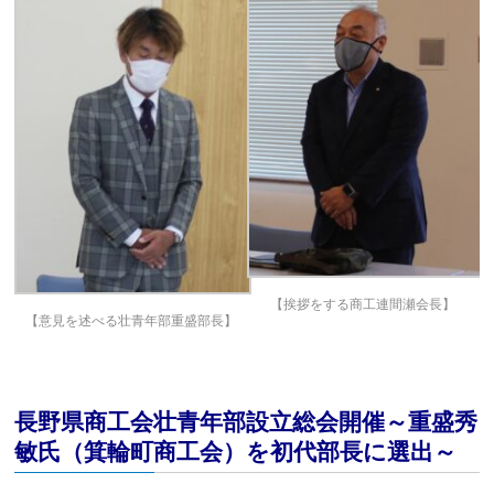
【挨拶をする商工連間瀬会長】
【意見を述べる壮青年部重盛部長】
長野県商工会壮青年部設立総会開催～重盛秀
敏氏（箕輪町商工会）を初代部長に選出～