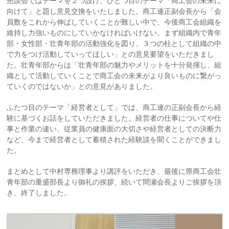
懇談会ではテーマを２つ設け、ひとつ目のテーマ「商工会の未来に
向けて」と題し意見交換をいたしました。商工連正副会長から「会
員数をこれから伸ばしていくことが難しい中で、今後商工会組織を
維持し力強いものにしていかなければいけない、まず組織内で青年
部・女性部・壮青年部の活動強化を図り、３つの柱として組織の中
で力をつけ活動していってほしい」との意見要望をいただきまし
た。壮青年部からは「壮青年部の魅力やメリットを十分発揮し、組
織として活動していくことで商工会の未来がより良いものに繋がっ
ていくのではないか」との意見がありました。
ふたつ目のテーマ「経営者として」では、商工連の正副会長から経
験に基づくお話をしていただきました。経営者の仕事についてや仕
事と作業の違い、従業員の健康面の大切さや経営者としての決断力
など、今まで経営者として蓄積された経験談を聞くことができまし
た。
まとめとして中村専務理事より講評をいただき、最後に県商工会壮
青年部の重盛部長より御礼の挨拶、続いて間瀬会長よりご挨拶を頂
き、終了しました。