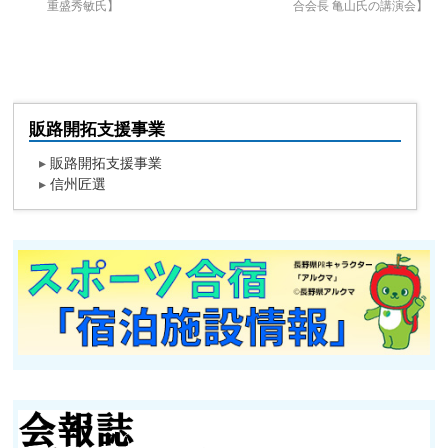
重盛秀敏氏】
合会長 亀山氏の講演会】
販路開拓支援事業
▸
販路開拓支援事業
▸
信州匠選