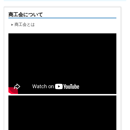
商工会について
▸
商工会とは