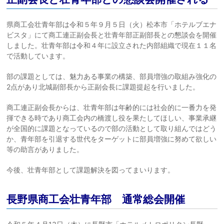
県商工会壮青年部は令和５年９月５日（火）松本市「ホテルブエナ
ビスタ」にて商工連正副会長と壮青年部正副部長との懇談会を開催
しました。壮青年部は令和４年に設立された内部組織で現在１１名
で活動しています。
部の課題としては、魅力ある事業の構築、部員増強の取組み強化の
2点があり北城副部長から正副会長に課題提起を行いました。
商工連正副会長からは、壮青年部は年齢的には社会的に一番力を発
揮できる時であり商工会内の橋渡し役を果たしてほしい、事業承継
が全国的に課題となっているので部の活動として取り組んではどう
か、青年部を引退する世代をターゲットに部員増強に努めて欲しい
等の助言がありました。
今後、壮青年部として課題解決を図ってまいります。
長野県商工会壮青年部 通常総会開催