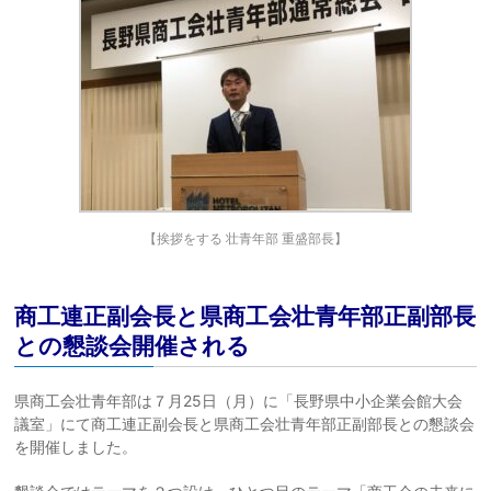
【挨拶をする 壮青年部 重盛部長】
商工連正副会長と県商工会壮青年部正副部長
との懇談会開催される
県商工会壮青年部は７月25日（月）に「長野県中小企業会館大会
議室」にて商工連正副会長と県商工会壮青年部正副部長との懇談会
を開催しました。