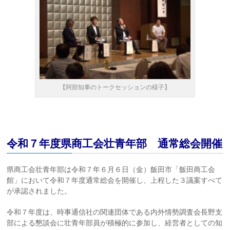
【阿部知事のトークセッションの様子】
令和７年度県商工会壮青年部 通常総会開催
県商工会壮青年部は令和７年６月６日（金）飯田市「飯田商工会
館」において令和７年度通常総会を開催し、上程した３議案すべて
が承認されました。
令和７年度は、時事通信社の関連団体である内外情勢調査会長野支
部による懇談会に壮青年部員が積極的に参加し、経営者としての知