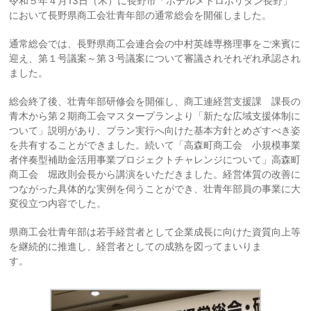
令和５年４月13日（木）に長野市「ホテルメトロポリタン長野」
において長野県商工会壮青年部の通常総会を開催しました。
通常総会では、長野県商工会連合会の中村英雄専務理事をご来賓に
迎え、第１号議案～第３号議案について審議されそれぞれ承認され
ました。
総会終了後、壮青年部研修会を開催し、商工連経営支援課 課長の
青木から第２期商工会マスタープランより「新たな広域支援体制に
ついて」説明があり、プラン実行へ向けた基本方針とめざすべき姿
を共有することができました。続いて「高森町商工会 小規模事業
者伴奏型補助金活用事業プロジェクトチャレンジについて」高森町
商工会 堀政則会長から講演をいただきました。経営体質の改善に
つながった具体的な実例を伺うことができ、壮青年部員の事業に大
変役立つ内容でした。
県商工会壮青年部は若手経営者として企業成長に向けた資質向上等
を継続的に推進し、経営者としての成熟を図ってまいりま
す。