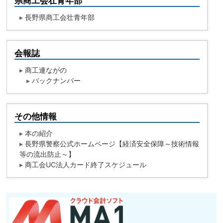
県商工会壮青年部
▸
長野県商工会壮青年部
会報誌
▸
商工連ながの
▸
バックナンバー
その他情報
▸
本の紹介
▸
長野県警察公式ホームページ【経済安全保障～技術情報
等の流出防止～】
▸
商工会UC法人カード終了スケジュール