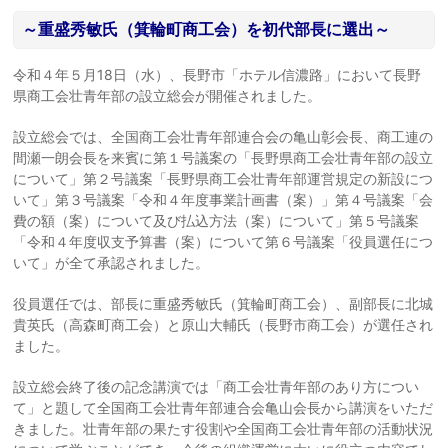
～重盛秀敏氏（箕輪町商工会）を初代部長に選出～
令和４年５月18日（水）、長野市「ホテル信濃路」において長野
県商工会壮青年部の設立総会が開催されました。
設立総会では、全国商工会壮青年部連合会の亀山彰会長、商工連の
間瀬一朗会長を来賓に第１号議案の「長野県商工会壮青年部の設立
について」第２号議案「長野県商工会壮青年部運営規定の新設につ
いて」第３号議案「令和４年度事業計画書（案）」第４号議案「会
費の額（案）について及び払込方法（案）について」第５号議案
「令和４年度収支予算書（案）について第６号議案「役員選任につ
いて」が全て承認されました。
役員選任では、部長に重盛秀敏氏（箕輪町商工会）、副部長に北城
貴英氏（高森町商工会）と原山大輔氏（長野市商工会）が選任され
ました。
設立総会終了後の記念講演では「商工会壮青年部のあり方につい
て」と題して全国商工会壮青年部連合会亀山会長から講演をいただ
きました。壮青年部の果たす役割や全国商工会壮青年部の活動状況