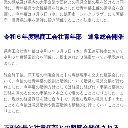
識の醸成及び県内の大手企業や団体との意見交換の場を設けると同
時に、青年部員や女性部員を対象とした壮青年部主催の講演会を企
画し、今年度は８月６日（水）に飯田市「シルクプラザ」にて阿部
守一長野県知事を講師に招き開催することが決定しました。
令和６年度県商工会壮青年部 通常総会開催
県商工会壮青年部は令和６年６月６日（木）商工連応接室において
令和６年度通常総会を開催し、提出された３議案すべてが承認され
ました。
総会終了後、商工連の間瀬会長と中村専務理事を交えた座談会にお
いて、今後の壮青年部の役割と活動について活発な意見交換が行わ
れました。今年度の活動方針としては経営に結び付く事業と部員の
団結を高めるための事業の２本立てで進めることとなりました。ま
た、現状の経営課題を話し合う中で、貴重な現場の意見も多く出た
ことから今後は意見活動や提言活動も積極的に行っていくこととな
りました。
正副会長と壮青年部との懇談会開催される