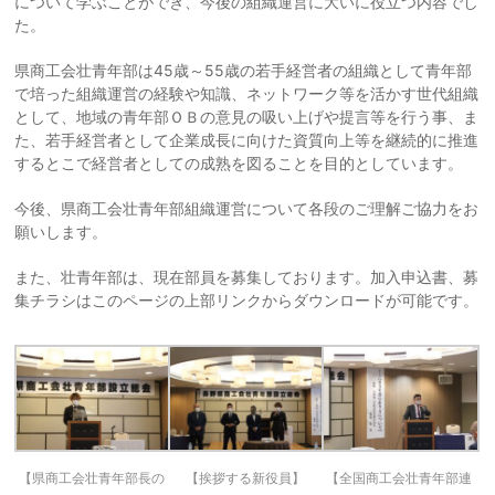
について学ぶことができ、今後の組織運営に大いに役立つ内容でし
た。
県商工会壮青年部は45歳～55歳の若手経営者の組織として青年部
で培った組織運営の経験や知識、ネットワーク等を活かす世代組織
として、地域の青年部ＯＢの意見の吸い上げや提言等を行う事、ま
た、若手経営者として企業成長に向けた資質向上等を継続的に推進
するとこで経営者としての成熟を図ることを目的としています。
今後、県商工会壮青年部組織運営について各段のご理解ご協力をお
願いします。
また、壮青年部は、現在部員を募集しております。加入申込書、募
集チラシはこのページの上部リンクからダウンロードが可能です。
【県商工会壮青年部長の
【挨拶する新役員】
【全国商工会壮青年部連