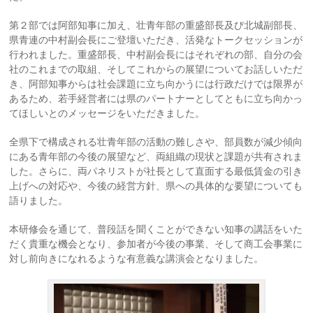
第２部では阿部知事に加え、壮青年部の重盛部長及び北城副部長、
県青連の中村副会長にご登壇いただき、活発なトークセッションが
行われました。重盛部長、中村副会長にはそれぞれの部、自分の会
社のこれまでの取組、そしてこれからの展望についてお話しいただ
き、阿部知事からは社会課題に立ち向かうには行政だけでは限界が
あるため、若手経営者には県のパートナーとしてともに立ち向かっ
てほしいとのメッセージをいただきました。
全県下で構成される壮青年部の活動の難しさや、部員数が減少傾向
にある青年部の今後の展望など、両組織の現状と課題が共有されま
した。さらに、両パネリストが社長として直面する最低賃金の引き
上げへの対応や、今後の経営方針、県への具体的な要望についても
語りました。
本研修会を通じて、普段話を聞くことができない知事の講話をいた
だく貴重な機会となり、参加者が今後の事業、そして商工会事業に
対し前向きになれるような有意義な講演会となりました。