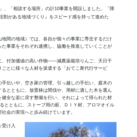
」、「相談する場所」の計10事業を開設しました。「障
役割がある地域づくり』をスピード感を持って進めた
山地間の地域）では、各自が個々の事業に専念するだけ
った事業をそれぞれ連携し、協働を推進していくことが
、付加価値の高い作物――減農薬栽培りんご、天日干
りごとに様々な人材を派遣する「おてこ衆代行サービ
手伝いや、空き家の管理、引っ越しの手伝い、庭木の
するとともに、放置林は間伐や、用材に適した木を選ん
を健全な姿に戻す整備を行い、それによって得られた材
するとともに、ストーブ用の薪、ＤＩＹ材、アロマオイル
型社会の実現へと歩み続けています。
を受け入