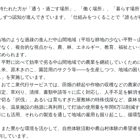
を持たれた方が「通う・過ごす場所」、「働く場所」、「暮らす場所
しずつ認知が進んできています。「仕組みをつくることで『誰もが
。
当地のような過疎の進んだ中山間地域（平坦な耕地の少ない平野～
でなく、複合的な視点から、農、林、エネルギー、教育、福祉とい
求められます。
平野に比べて効率で劣る中山間地域での農業を継続していくために
し米、原木きのこ、園芸用のサクラ等――を生産しつつ、地域の困
ス」を実施しています。
おてこ衆代行サービスでは、田畑の耕起や作物の収穫などの農家の
剪定、草刈り、清掃、書類申請等々に広く対応し、人手不足を解消
で切る「択伐」、あるいは育ちすぎた屋敷林の特殊伐採など、森林
木を、温泉施設の熱源に再利用して灯油の使用量を年間6万㍑削減
等にも活用、それらの製造を通して地域の雇用も掘り起こし、循環
また豊かな環境を活かして、自然体験活動や農山村体験の希望者
与しています。