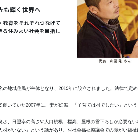
先も輝く世界へ
・教育をそれぞれつなげて
きる住みよい社会を目指し
の地域住民が主体となり、2019年に設立されました。法律で定め
働いていた2007年に、妻が妊娠、「子育ては村でしたい」とい
さ、日照率の高さや人口規模、標高、屋根の雪下ろしが必要ない
人材がいない」という話があり、村社会福祉協議会での障がい福祉部