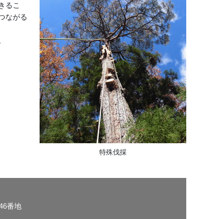
きるこ
つながる
。
特殊伐採
46番地