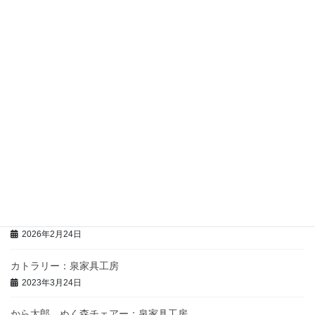
伝統工芸・生活用品
地酒・リキュール
最近の投稿
赤紫蘇寒天ゼリー飲料（150㎖）：馨工房
2026年2月24日
赤紫蘇ジュース（150㎖）：馨工房
2026年2月24日
赤紫蘇シロップ６倍希釈（500㎖・180㎖）：馨工房
2026年2月24日
カトラリー：泉家具工房
2023年3月24日
から太郎、ぬく森チェアー：泉家具工房