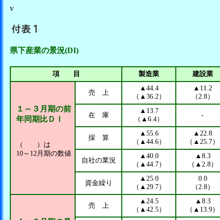
v
県下産業の景況(DI)
項 目
製造業
建設業
▲44.4
▲11.2
売 上
（▲36.2）
（2.8）
１～３月期の前
▲13.7
在 庫
-
年同期比ＤＩ
（▲6.4）
▲55.6
▲22.8
採 算
（▲44.6）
（▲25.7）
（ ）は
10～12月期の数値
▲40.0
▲8.3
自社の業況
（▲44.7）
（▲2.8）
▲25.0
0.0
資金繰り
（▲29.7）
（2.8）
▲24.5
▲8.3
売 上
（▲42.5）
（▲13.9）