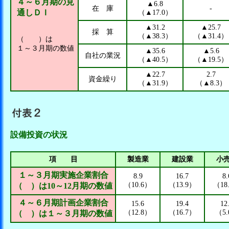
４～６月期の見
▲6.8
在 庫
-
通しＤＩ
（▲17.0）
▲31.2
▲25.7
採 算
（▲38.3）
（▲31.4）
（ ）は
１～３月期の数値
▲35.6
▲5.6
自社の業況
（▲40.5）
（▲19.5）
▲22.7
2.7
資金繰り
（▲31.9）
（▲8.3）
設備投資の状況
項 目
製造業
建設業
小
１～３月期実施企業割合
8.9
16.7
8.
（10.6）
（13.9）
（18
（ ）は10～12月期の数値
４～６月期計画企業割合
15.6
19.4
12
（12.8）
（16.7）
（5
（ ）は１～３月期の数値